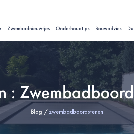
e
Zwembadnieuwtjes
Onderhoudtips
Bouwadvies
Du
n : Zwembadboord
Blog
zwembadboordstenen