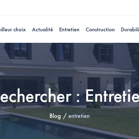
illeur choix
Actualité
Entretien
Construction
Durabil
echercher : Entreti
Blog
entretien