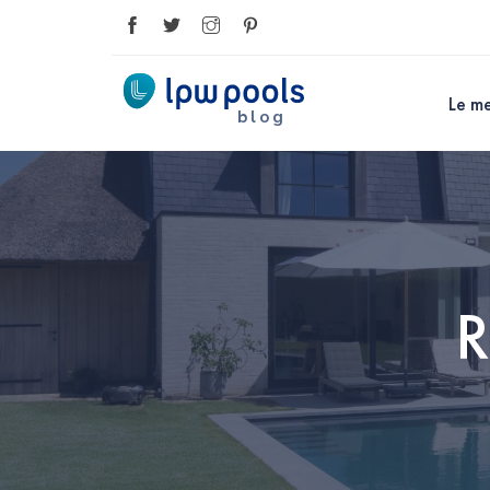
Le me
blog
R